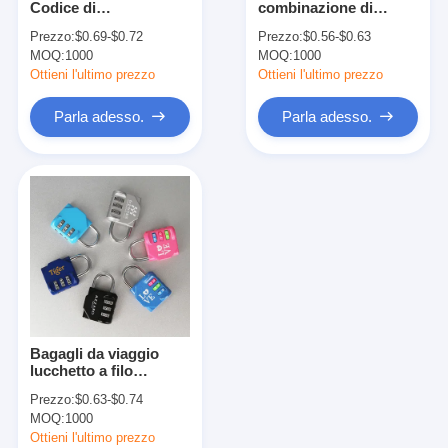
Codice di
combinazione di
Serratura di porta astuta
combinazione di
valigie resettabile
Prezzo:
$0.69-$0.72
Prezzo:
$0.56-$0.63
alluminio lucchetto 3
MOQ:
Serratura della porta del capanno
1000
MOQ:
1000
Cambiabile
digitalmente
Ottieni l'ultimo prezzo
Ottieni l'ultimo prezzo
Hardware accessorio della porta
Parla adesso.
Parla adesso.
Manopole delle porte a cilindro
Chiusure tubolari
Serratura intelligente dell'armadietto
Serrature di porta scorrevole in metallo
Rubinetto dell'acqua intelligente
Bagagli da viaggio
articoli sanitari del bagno
lucchetto a filo
flessibile valigia
Prezzo:
$0.63-$0.74
lucchetto a cavo cuore
Dispositivi di doccia per bagno
MOQ:
1000
Ottieni l'ultimo prezzo