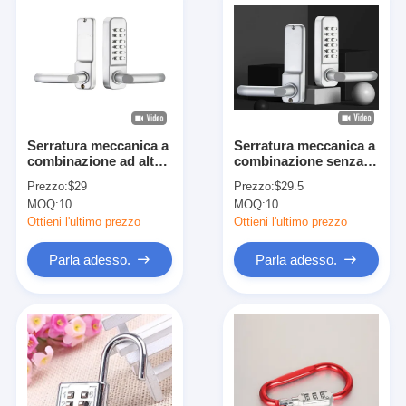
Serratura meccanica a
Serratura meccanica a
combinazione ad alta
combinazione senza
sicurezza Entrata
chiave per porta
Prezzo:
$29
Prezzo:
$29.5
senza chiave
finestra 142 x 42 x 26
MOQ:
10
MOQ:
10
resistente alle
mm
intemperie
Ottieni l'ultimo prezzo
Ottieni l'ultimo prezzo
Parla adesso.
Parla adesso.
Casa.
Prodotti
Video