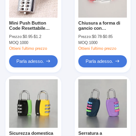
Su di noi
visita della fabbrica
Mini Push Button
Chiusura a forma di
Code Resettabile
gancio con
Controllo della qualità
Combinazione
combinazione mini
Prezzo:
$0.95-$1.2
Prezzo:
$0.78-$0.85
Padlock 10 Pin Sports
resettabile / chiusura
MOQ:
1000
MOQ:
1000
Locker
con password di alta
Contattaci
sicurezza
Ottieni l'ultimo prezzo
Ottieni l'ultimo prezzo
Notizie
Parla adesso.
Parla adesso.
Casi
Serratura di porta della mortasa
Serratura di porta in acciaio inossidabile
handlesets della porta di entrata
Sicurezza domestica
Serratura a