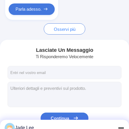
Accessorio da bagno
Parla adesso.
Set per gabinetti da bagno
Maniglie e manopole dei mobili
Osservi più
Accessori per borse di mano
Lasciate Un Messaggio
Serratura a combinazione Resettable
Ti Risponderemo Velocemente
Continua
Jade Lee