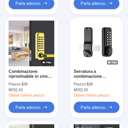
Parla adesso.
Parla adesso.
Combinazione
Serratura a
ripristinabile in zinco
combinazione
digitale serratura
Resettable portatile
Prezzo:
$29
Prezzo:
$28
meccanica senza
con il codice Facile
MOQ:
10
MOQ:
10
chiave 142 x 42 x 26
messo della cifra
mm
Ottieni l'ultimo prezzo
Ottieni l'ultimo prezzo
Parla adesso.
Parla adesso.