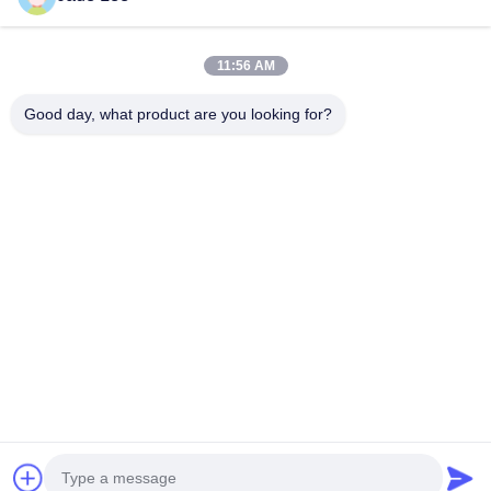
Le Nostre Categorie
11:56 AM
Good day, what product are you looking for?
Serratura di porta
Serratura di porta in
handlesets dell
della mortasa
acciaio inossidabile
porta di entrata
Casa
Circa noi
Contattaci
Desktop Site
Mappa del sito
Politica sulla privacy
Qualità
Serratura di porta della mortasa
Fabbrica cinese.Copyright ©
2026 Bakue Commerce Co.,Ltd.. All Rights Reserved.