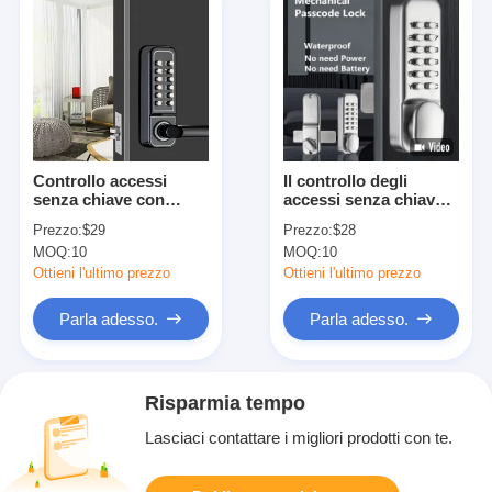
Controllo accessi
Il controllo degli
senza chiave con
accessi senza chiave
serratura a
meccanico blocca
Prezzo:
$29
Prezzo:
$28
combinazione
l'alta sicurezza per la
MOQ:
10
MOQ:
10
meccanica
porta d'ingresso
ripristinabile
Ottieni l'ultimo prezzo
Ottieni l'ultimo prezzo
Parla adesso.
Parla adesso.
Risparmia tempo
Lasciaci contattare i migliori prodotti con te.