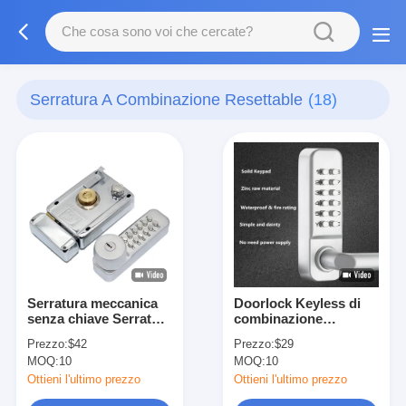
Serratura A Combinazione Resettable
(18)
Serratura meccanica
Doorlock Keyless di
senza chiave Serratura
combinazione
d'ingresso a pulsante
Resettable dello zinco
Prezzo:
$42
Prezzo:
$29
facile da usare
142 x 42 x 26 millimetri
MOQ:
10
MOQ:
10
Ottieni l'ultimo prezzo
Ottieni l'ultimo prezzo