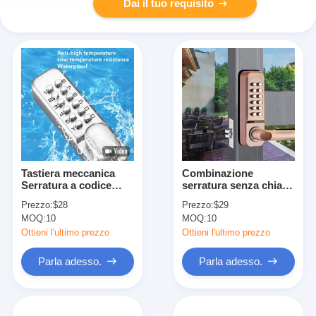
Dai il tuo requisito
Tastiera meccanica
Combinazione
Serratura a codice
serratura senza chiave
digitale facile da usare
multi colore resettabile
Prezzo:
$28
Prezzo:
$29
per porte d'ingresso
MOQ:
10
MOQ:
10
Ottieni l'ultimo prezzo
Ottieni l'ultimo prezzo
Parla adesso.
Parla adesso.