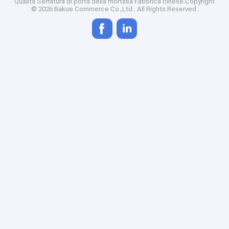
Qualità
Serratura di porta della mortasa
Fabbrica cinese.Copyright
© 2026 Bakue Commerce Co.,Ltd.. All Rights Reserved.