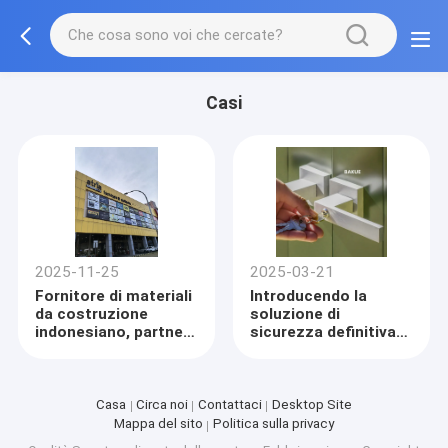
Casi
2025-11-25
2025-03-21
Fornitore di materiali
Introducendo la
da costruzione
soluzione di
indonesiano, partner
sicurezza definitiva
per la produzione di
per le vostre
ferramenta ---- Bakue
necessità di
stoccaggio
all'aperto!
Casa
Circa noi
Contattaci
Desktop Site
Mappa del sito
Politica sulla privacy