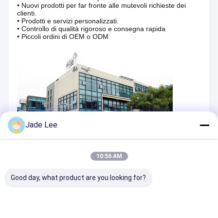
• Nuovi prodotti per far fronte alle mutevoli richieste dei
clienti.
• Prodotti e servizi personalizzati.
• Controllo di qualità rigoroso e consegna rapida
• Piccoli ordini di OEM o ODM
Jade Lee
10:56 AM
OEM/ODM
Per i clienti di marketing globale, potremmo offrire un servizio OEM e
Good day, what product are you looking for?
ODM specializzato.
Ricerca e sviluppo
Bakue E-commerce Co., Ltd ha un dipartimento di R&D