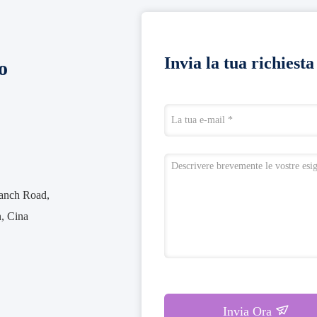
Invia la tua richiest
o
ranch Road,
n, Cina
Invia Ora