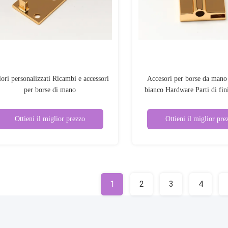
ori personalizzati Ricambi e accessori
Accesori per borse da mano 
per borse di mano
bianco Hardware Parti di fin
di zinco OEM / O
Ottieni il miglior prezzo
Ottieni il miglior pre
1
2
3
4