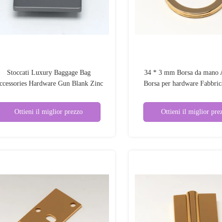
Stoccati Luxury Baggage Bag
34 * 3 mm Borsa da mano A
ccessories Hardware Gun Blank Zinc
Borsa per hardware Fabbric
Alloy OEM
borsa per hardware Anello c
borsa
Ottieni il miglior prezzo
Ottieni il miglior pre