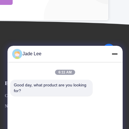
Jade Lee
6:11 AM
Eventi
Good day, what product are you looking 
Richiesta Una citazione
for?
Casi
Telefono 86--18676799965
Notizie


