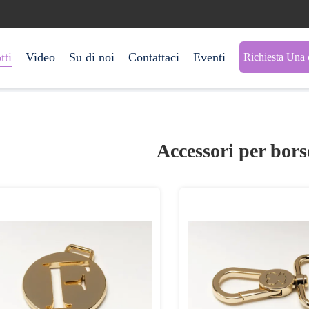
tti
Video
Su di noi
Contattaci
Eventi
Richiesta Una 
Accessori per bor