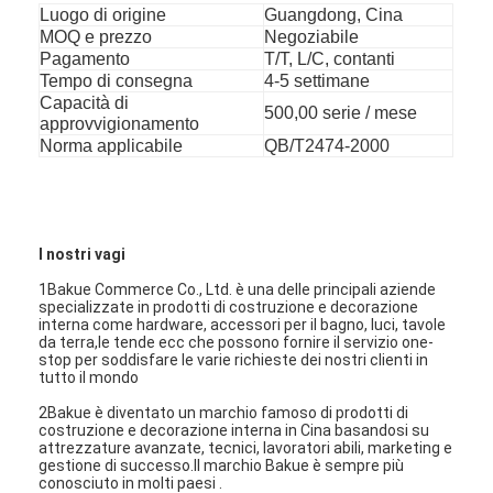
Accessorio da bagno
Luogo di origine
Guangdong, Cina
MOQ e prezzo
Negoziabile
Set per gabinetti da bagno
Pagamento
T/T, L/C, contanti
Tempo di consegna
4-5 settimane
Capacità di
Maniglie e manopole dei mobili
500,00 serie / mese
approvvigionamento
Norma applicabile
QB/T2474-2000
Accessori per borse di mano
Serratura a combinazione Resettable
I nostri vagi
1Bakue Commerce Co., Ltd. è una delle principali aziende
specializzate in prodotti di costruzione e decorazione
interna come hardware, accessori per il bagno, luci, tavole
da terra,le tende ecc che possono fornire il servizio one-
stop per soddisfare le varie richieste dei nostri clienti in
tutto il mondo
2Bakue è diventato un marchio famoso di prodotti di
costruzione e decorazione interna in Cina basandosi su
attrezzature avanzate, tecnici, lavoratori abili, marketing e
gestione di successo.Il marchio Bakue è sempre più
conosciuto in molti paesi .