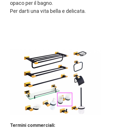
opaco per il bagno.
Serratura di porta astuta
Per darti una vita bella e delicata.
Serratura della porta del capanno
Hardware accessorio della porta
Manopole delle porte a cilindro
Chiusure tubolari
Serratura intelligente dell'armadietto
Serrature di porta scorrevole in metallo
Rubinetto dell'acqua intelligente
articoli sanitari del bagno
Dispositivi di doccia per bagno
Termini commerciali: