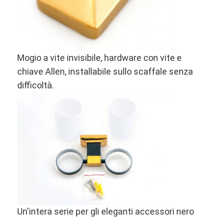
Su di noi
visita della fabbrica
Controllo della qualità
Mogio a vite invisibile, hardware con vite e
chiave Allen, installabile sullo scaffale senza
Contattaci
difficoltà.
Notizie
Casi
Serratura di porta della mortasa
Serratura di porta in acciaio inossidabile
handlesets della porta di entrata
Un'intera serie per gli eleganti accessori nero