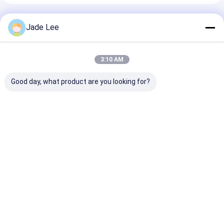
Prodotti Raccomandati
Jade Lee
3:10 AM
Good day, what product are you looking for?
Nuovo set bagno
Servizi igienici
Decorazioni p
portacarta piastra
Bagno accessori
bagni montate
d'oro e vernice
Portachiavi per
parete abito u
accessori bagno
asciugamani
gancio 330g l
Miglior prezzo
Miglior prezzo
Miglior pr
Casa
Circa noi
Contattaci
Desktop Site
Mappa del sito
Politica sulla privacy
Qualità
Serratura di porta della mortasa
Fabbrica cinese.Copyright
© 2026 Bakue Commerce Co.,Ltd.. All Rights Reserved.