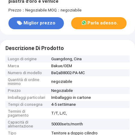
piastra d'oro e vernice
Prezzo：Negoziabile
MOQ：negoziabile
Miglior prezzo
Parla adesso.
Descrizione Di Prodotto
Luogo di origine
Guangdong, Cina
Marca
Bakue/OEM
Numero di modello
BaQaB8002-PA-MC
Quantità di ordine
negoziabile
minimo
Prezzo
Negoziabile
Imballaggi particolari
Imballaggio in cartone
Tempi di consegna
4-5 settimane
Termini di
T/T, L/C,
pagamento
Capacità di
50000sets/month
alimentazione
Tipo
Tenitore a doppio cilindro