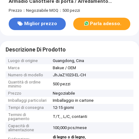
Armadio Canottiere di porta / Arredamento
attrezzature Scatole
Prezzo：Negoziabile
MOQ：500 pezzi
Miglior prezzo
Parla adesso.
Descrizione Di Prodotto
Luogo di origine
Guangdong, Cina
Marca
Bakue / OEM
Numero di modello
JhJaZ1023-EL-CH
Quantità di ordine
500 pezzi
minimo
Prezzo
Negoziabile
Imballaggi particolari
Imballaggio in cartone
Tempi di consegna
12-15 giorni
Termini di
T/T, , L/C, contanti
pagamento
Capacità di
100,000 pcs/mese
alimentazione
,
di legno o di legno