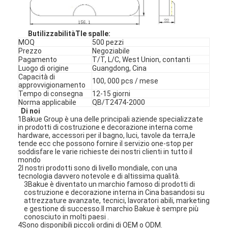
B
utilizzabilità
T
le spalle
:
MOQ
500 pezzi
Prezzo
Negoziabile
Pagamento
T/T, L/C, West Union, contanti
Luogo di origine
Guangdong, Cina
Capacità di
100, 000 pcs / mese
approvvigionamento
Tempo di consegna
12-15 giorni
Norma applicabile
QB/T2474-2000
Di noi
1Bakue Group è una delle principali aziende specializzate
in prodotti di costruzione e decorazione interna come
hardware, accessori per il bagno, luci, tavole da terra,le
tende ecc che possono fornire il servizio one-stop per
soddisfare le varie richieste dei nostri clienti in tutto il
mondo
2I nostri prodotti sono di livello mondiale, con una
tecnologia davvero notevole e di altissima qualità.
3Bakue è diventato un marchio famoso di prodotti di
costruzione e decorazione interna in Cina basandosi su
attrezzature avanzate, tecnici, lavoratori abili, marketing
e gestione di successo.Il marchio Bakue è sempre più
conosciuto in molti paesi .
4Sono disponibili piccoli ordini di OEM o ODM.