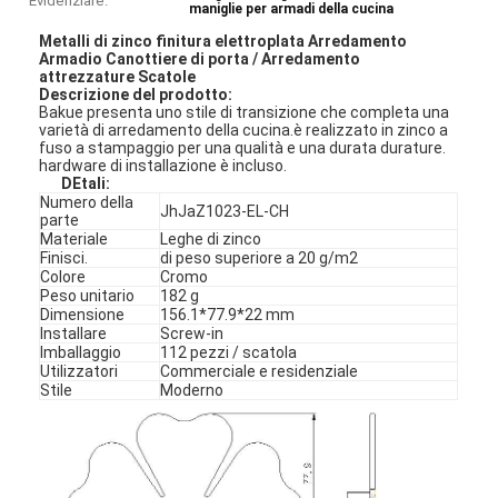
Evidenziare:
maniglie per armadi della cucina
Metalli di zinco finitura elettroplata Arredamento
Armadio Canottiere di porta / Arredamento
attrezzature Scatole
Descrizione del prodotto:
Bakue presenta uno stile di transizione che completa una
varietà di arredamento della cucina.è realizzato in zinco a
fuso a stampaggio per una qualità e una durata durature.
hardware di installazione è incluso.
D
Etali
:
Numero della
JhJaZ1023-EL-CH
parte
Materiale
Leghe di zinco
Finisci.
di peso superiore a 20 g/m2
Colore
Cromo
Peso unitario
182 g
Dimensione
156.1*77.9*22 mm
Installare
Screw-in
Imballaggio
112 pezzi / scatola
Utilizzatori
Commerciale e residenziale
Stile
Moderno