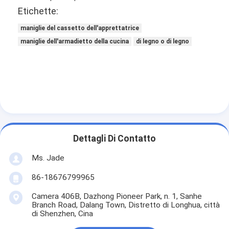
Etichette:
maniglie del cassetto dell'apprettatrice
maniglie dell'armadietto della cucina
di legno o di legno
Dettagli Di Contatto
Ms. Jade
Casa.
86-18676799965
Prodotti
Camera 406B, Dazhong Pioneer Park, n. 1, Sanhe
Branch Road, Dalang Town, Distretto di Longhua, città
di Shenzhen, Cina
Video