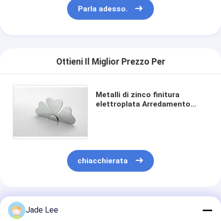
Parla adesso.
Su di noi
visita della fabbrica
Controllo della qualità
Ottieni Il Miglior Prezzo Per
Contattaci
Metalli di zinco finitura
Notizie
elettroplata Arredamento
Armadio Canottiere di porta /
Casi
Arredamento attrezzature
Scatole
chiacchierata
Serratura di porta della mortasa
Serratura di porta in acciaio inossidabile
Prodotti Raccomandati
handlesets della porta di entrata
Jade Lee