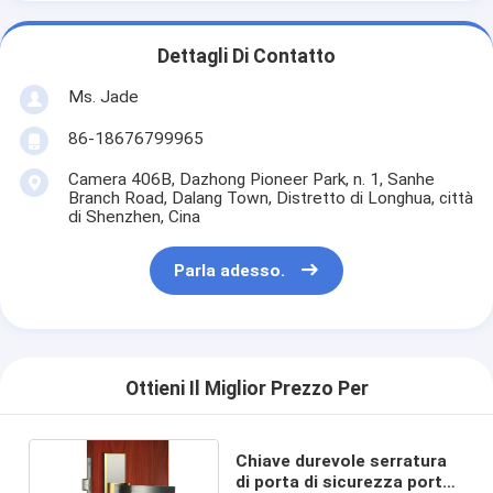
Su di noi
Dettagli Di Contatto
visita della fabbrica
Ms. Jade
Controllo della qualità
86-18676799965
Contattaci
Camera 406B, Dazhong Pioneer Park, n. 1, Sanhe
Branch Road, Dalang Town, Distretto di Longhua, città
Notizie
di Shenzhen, Cina
Casi
Parla adesso.
Serratura di porta della mortasa
Ottieni Il Miglior Prezzo Per
Serratura di porta in acciaio inossidabile
handlesets della porta di entrata
Chiave durevole serratura
di porta di sicurezza porta