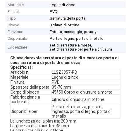
Materiale
Leghe di zinco
Finisci.
PVD
Tipo
Serratura della porta
Chiave
3 chiavi di ottone
Funzione
Entrata, passaggio, privacy.
Disponibile
Porta di legno, porta di metallo.
,
set di serrature a morte
Evidenziare:
set di serrature per porte a chiusura
Chiave durevole serratura di porta di sicurezza porta di
casa serratura di porta di sicurezza
Specificità:
Articolo n.
LLSZ3857-PD
Materiale
Leghe di zinco
Finitura
PVD
Spessore della porta
35-70 mm
Corpo di blocco
45*50 Corpo di chiusura a morte
Fabbricazione a
cilindro di chiusura in ottone
partire da:
Porta della stanza, porta di
Disponibile per
ingresso, porta di legno, porta di
metallo
La lunghezza della piastra: 200 mm.
Larghezza della piastra: 45 mm.
Le chiavi: tre chiavi di ottone.