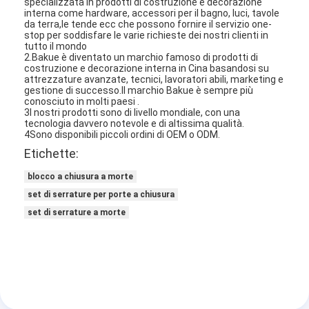
specializzata in prodotti di costruzione e decorazione
interna come hardware, accessori per il bagno, luci, tavole
da terra,le tende ecc che possono fornire il servizio one-
stop per soddisfare le varie richieste dei nostri clienti in
tutto il mondo
2.Bakue è diventato un marchio famoso di prodotti di
costruzione e decorazione interna in Cina basandosi su
attrezzature avanzate, tecnici, lavoratori abili, marketing e
gestione di successo.Il marchio Bakue è sempre più
conosciuto in molti paesi .
3I nostri prodotti sono di livello mondiale, con una
tecnologia davvero notevole e di altissima qualità.
4Sono disponibili piccoli ordini di OEM o ODM.
Etichette:
blocco a chiusura a morte
set di serrature per porte a chiusura
set di serrature a morte
Casa.
Prodotti
Video