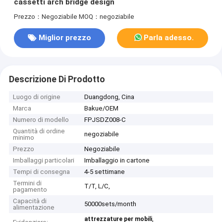
cassetti arch bridge design
Prezzo：Negoziabile
MOQ：negoziabile
Miglior prezzo
Parla adesso.
Descrizione Di Prodotto
Luogo di origine
Duangdong, Cina
Marca
Bakue/OEM
Numero di modello
FPJSDZ008-C
Quantità di ordine
negoziabile
minimo
Prezzo
Negoziabile
Imballaggi particolari
Imballaggio in cartone
Tempi di consegna
4-5 settimane
Termini di
T/T, L/C,
pagamento
Capacità di
50000sets/month
alimentazione
,
attrezzature per mobili