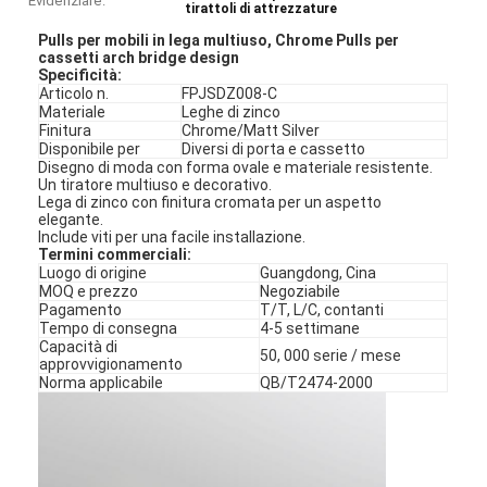
Evidenziare:
tirattoli di attrezzature
Pulls per mobili in lega multiuso, Chrome Pulls per
cassetti arch bridge design
Specificità
:
Articolo n.
FPJSDZ008-C
Materiale
Leghe di zinco
Finitura
Chrome/Matt Silver
Disponibile per
Diversi di porta e cassetto
Disegno di moda con forma ovale e materiale resistente.
Un tiratore multiuso e decorativo.
Lega di zinco con finitura cromata per un aspetto
elegante.
Include viti per una facile installazione.
Termini commerciali:
Luogo di origine
Guangdong, Cina
MOQ e prezzo
Negoziabile
Pagamento
T/T, L/C, contanti
Tempo di consegna
4-5 settimane
Capacità di
50, 000 serie / mese
approvvigionamento
Norma applicabile
QB/T2474-2000