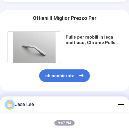
Su di noi
Ottieni Il Miglior Prezzo Per
visita della fabbrica
Controllo della qualità
Pulls per mobili in lega
multiuso, Chrome Pulls
Contattaci
per cassetti arch bridge
design
Notizie
Casi
chiacchierata
Serratura di porta della mortasa
Prodotti Raccomandati
Jade Lee
Serratura di porta in acciaio inossidabile
handlesets della porta di entrata
9:47 PM