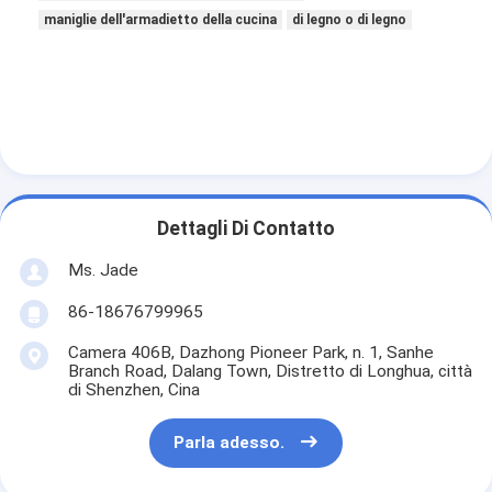
maniglie dell'armadietto della cucina
di legno o di legno
Dettagli Di Contatto
Ms. Jade
86-18676799965
Camera 406B, Dazhong Pioneer Park, n. 1, Sanhe
Casa.
Branch Road, Dalang Town, Distretto di Longhua, città
di Shenzhen, Cina
Prodotti
Parla adesso.
Video