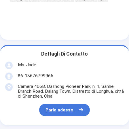
Dettagli Di Contatto
Ms. Jade
86-18676799965
Camera 406B, Dazhong Pioneer Park, n. 1, Sanhe
Branch Road, Dalang Town, Distretto di Longhua, città
di Shenzhen, Cina
Casa.
Prodotti
Parla adesso.
Video