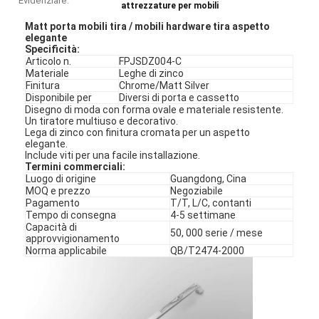
Evidenziare:
attrezzature per mobili
Matt porta mobili tira / mobili hardware tira aspetto
elegante
Specificità
:
Articolo n.
FPJSDZ004-C
Materiale
Leghe di zinco
Finitura
Chrome/Matt Silver
Disponibile per
Diversi di porta e cassetto
Disegno di moda con forma ovale e materiale resistente.
Un tiratore multiuso e decorativo.
Lega di zinco con finitura cromata per un aspetto
elegante.
Include viti per una facile installazione.
Termini commerciali:
Luogo di origine
Guangdong, Cina
MOQ e prezzo
Negoziabile
Pagamento
T/T, L/C, contanti
Tempo di consegna
4-5 settimane
Capacità di
50, 000 serie / mese
approvvigionamento
Norma applicabile
QB/T2474-2000