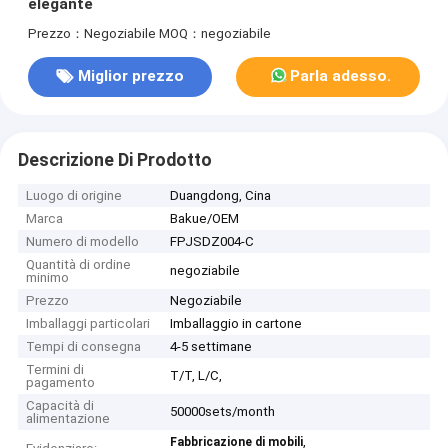
elegante
Prezzo：Negoziabile
MOQ：negoziabile
Miglior prezzo
Parla adesso.
Descrizione Di Prodotto
Luogo di origine
Duangdong, Cina
Marca
Bakue/OEM
Numero di modello
FPJSDZ004-C
Quantità di ordine
negoziabile
minimo
Prezzo
Negoziabile
Imballaggi particolari
Imballaggio in cartone
Tempi di consegna
4-5 settimane
Termini di
T/T, L/C,
pagamento
Capacità di
50000sets/month
alimentazione
,
Fabbricazione di mobili