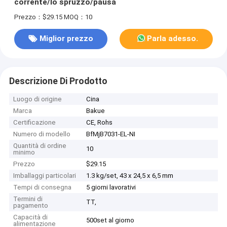
corrente/lo spruzzo/pausa
Prezzo：$29.15
MOQ：10
Miglior prezzo
Parla adesso.
Descrizione Di Prodotto
Luogo di origine
Cina
Marca
Bakue
Certificazione
CE, Rohs
Numero di modello
BfMjB7031-EL-NI
Quantità di ordine
10
minimo
Prezzo
$29.15
Imballaggi particolari
1.3 kg/set, 43 x 24,5 x 6,5 mm
Tempi di consegna
5 giorni lavorativi
Termini di
TT,
pagamento
Capacità di
500set al giorno
alimentazione