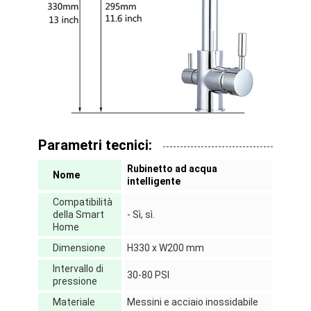
Su di noi
visita della fabbrica
Controllo della qualità
Contattaci
Notizie
Parametri tecnici:
Casi
Rubinetto ad acqua
Nome
intelligente
Compatibilità
della Smart
- Sì, sì.
Home
Serratura di porta della mortasa
Dimensione
H330 x W200 mm
Serratura di porta in acciaio inossidabile
Intervallo di
30-80 PSI
pressione
handlesets della porta di entrata
Materiale
Messini e acciaio inossidabile