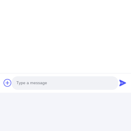
Etichette:
rubinetto singolo lavabo
rubinetto lavabo monocomando
rubinetto lavabo monoforo
Dettagli Di Contatto
Ms. Jade
86-18676799965
Photo
Camera 406B, Dazhong Pioneer Park, n. 1, Sanhe
Video Call