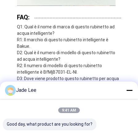
FAQ:
Q1: Qual è il nome di marca di questo rubinetto ad
acqua intelligente?
R1: Il marchio di questo rubinetto intelligente è
Bakue.
D2: Qual è il numero di modello di questo rubinetto
ad acqua intelligente?
R2: Il numero di modello di questo rubinetto
intelligente è BfMjB7031-EL-NI.
D3: Dove viene prodotto questo rubinetto per acqua
intelligente?
Jade Lee
R3: Questo rubinetto intelligente è prodotto in Cina.
D4: Quali certificazioni ha questo rubinetto ad acqua
intelligente?
9:41 AM
R4: Questo rubinetto ad acqua intelligente ha le
certificazioni CE e Rohs.
Q5: Quanti rubinetti intelligenti posso ordinare?
Good day, what product are you looking for?
R5: Il numero minimo di ordini per questo rubinetto
ad acqua intelligente è 10.