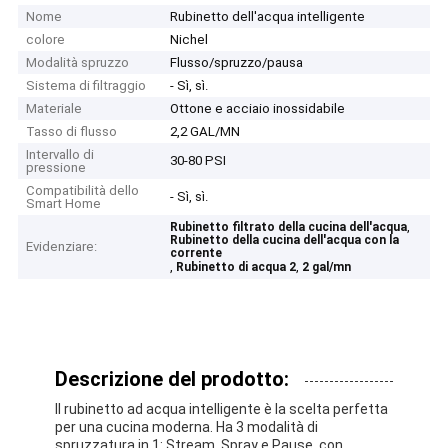
Nome
Rubinetto dell'acqua intelligente
colore
Nichel
Modalità spruzzo
Flusso/spruzzo/pausa
Sistema di filtraggio
- Sì, sì.
Materiale
Ottone e acciaio inossidabile
Tasso di flusso
2,2 GAL/MN
Intervallo di
30-80 PSI
pressione
Compatibilità dello
- Sì, sì.
Smart Home
,
Rubinetto filtrato della cucina dell'acqua
Rubinetto della cucina dell'acqua con la
Evidenziare:
corrente
,
,
Rubinetto di acqua 2
2 gal/mn
Descrizione del prodotto:
Il rubinetto ad acqua intelligente è la scelta perfetta
per una cucina moderna. Ha 3 modalità di
spruzzatura in 1: Stream, Spray e Pause, con