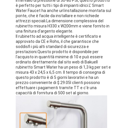
intervallo di pressione di 30-80 PSI, questo prodotto
Accessorio da bagno
è perfetto per tutti i tipi di impianti idrici.L' Smart
Water Faucet ha anche un'installazione montata sul
Set per gabinetti da bagno
ponte, che è facile da installare e non richiede
attrezzi speciali.La dimensione complessiva del
rubinetto misura H330 x W200mm e viene fornito in
Maniglie e manopole dei mobili
una finitura d'argento elegante.
Il rubinetto ad acqua intelligente è certificato e
Accessori per borse di mano
approvato da CE e Rohs, il che garantisce che
soddisfi i più alti standard di sicurezza e
prestazioni.Questo prodotto è disponibile per
Serratura a combinazione Resettable
l'acquisto in quantità minime di 10 e può essere
ordinato direttamente dal sito web di BakueIl
rubinetto Smart Water ha un peso di 1,3 kg per set e
misura 43 x 24,5 x 6,5 cm. Il tempo di consegna di
questo prodotto è di 5 giorni lavorativi e ha un
prezzo conveniente di $ 29.05I clienti possono
effettuare i pagamenti tramite TT e c'è una
capacità di fornitura di 500 set al giorno.