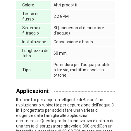
Serratura di porta astuta
Colore
Altri prodotti
Tasso di
Serratura della porta del capanno
2.2 GPM
flusso
Sistema di
Sì (connesso al depuratore
Hardware accessorio della porta
filtraggio
d'acqua)
Installazione
Connessione a bordo
Manopole delle porte a cilindro
Lunghezza del
60 mm
Chiusure tubolari
tubo
Pomodoro per l'acqua potabile
Serratura intelligente dell'armadietto
Tipo
a tre vie, multifunzionale in
ottone
Serrature di porta scorrevole in metallo
Applicazioni:
Rubinetto dell'acqua intelligente
Il rubinetto per acqua intelligente di Bakue è un
rivoluzionario rubinetto per depurazione dell'acqua 3
articoli sanitari del bagno
in 1 progettato per soddisfare una varietà di
esigenze dalle famiglie alle applicazioni
Dispositivi di doccia per bagno
commerciali.Questo prodotto innovativo è dotato di
una testa di spruzzatore girevole a 360 gradiCon un